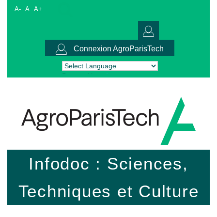
A-
A
A+
Connexion AgroParisTech
Powered by
Translate
Infodoc : Sciences,
Techniques et Culture