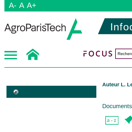
A-
A
A+
Info
Auteur L. 
Documents d