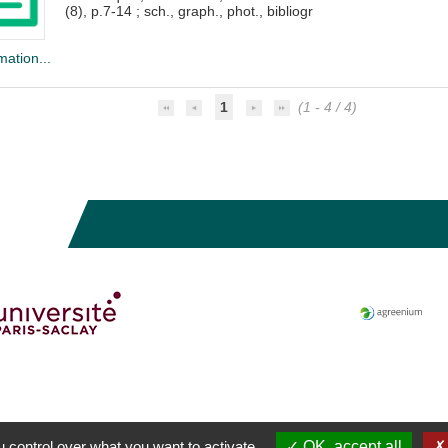
(8), p.7-14 ; sch., graph., phot., bibliogr
mation...
1
(1 - 4 / 4)
 control over what you want to activate
OK, accept all