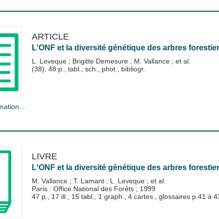
ARTICLE
L'ONF et la diversité génétique des arbres forestie
L. Leveque
;
Brigitte Demesure
;
M. Vallance
; et al.
(38), 48 p., tabl., sch., phot., bibliogr.
mation...
LIVRE
L'ONF et la diversité génétique des arbres forestie
M. Vallance
;
T. Lamant
;
L. Leveque
; et al.
Paris : Office National des Forêts
;
1999
47 p., 17 ill., 15 tabl., 1 graph., 4 cartes., glossaires p.41 à 4