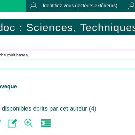
Identifiez-vous (lecteurs extérieurs)
doc : Sciences, Techniques
Leveque
isponibles écrits par cet auteur (
4
)