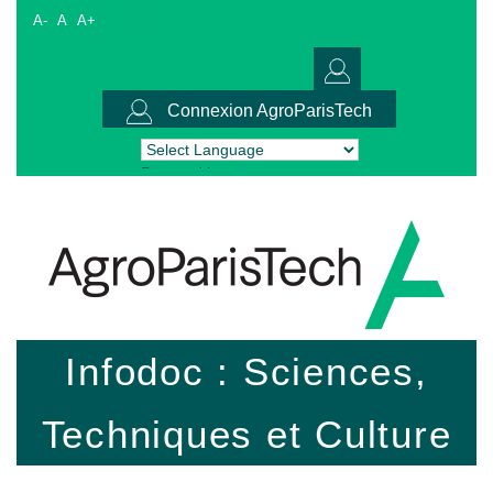
A-
A
A+
Connexion AgroParisTech
Powered by
Translate
Infodoc : Sciences,
Techniques et Culture