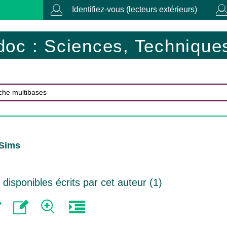
Identifiez-vous (lecteurs extérieurs)
doc : Sciences, Techniques
 Sims
isponibles écrits par cet auteur (
1
)