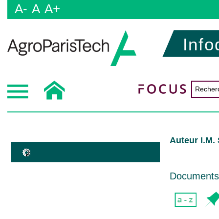
A-
A
A+
Info
Auteur I.M.
Documents d