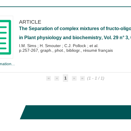
ARTICLE
The Separation of complex mixtures of fructo-olig
in
Plant physiology and biochemistry
, Vol. 29 n° 3
I.M. Sims
;
H. Smouter
;
C.J. Pollock
; et al.
p.257-267, graph., phot., bibliogr., résumé français
mation...
1
(1 - 1 / 1)