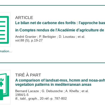
ARTICLE
Le bilan net de carbone des forêts : l'approche ba
in
Comptes rendus de l'Académie d'agriculture de 
André Granier
;
P. Berbigier
;
D. Loustau
; et al.
vol.88 (5), p.19-27
mation...
TIRÉ À PART
A comparison of landsat-mss, hcmm and noaa-avhrr
vegetation patterns in mediterranean areas
Bernard Lacaze
;
G. Debussche
;
A. Khelfa
; et al.
1984/1-5
ill., tabl., graph., 20 réf.-p. 787-802