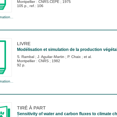
Montpellier : CNRS.CEPE
;
1975
105 p., ref.: 106
mation...
LIVRE
Modélisation et simulation de la production végéta
S. Rambal
;
J. Aguilar-Martin
;
P. Chaix
; et al.
Montpellier : CNRS
;
1982
92 p.
mation...
TIRÉ À PART
Sensitivity of water and carbon fluxes to climate 