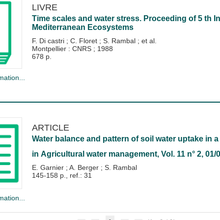
LIVRE
Time scales and water stress. Proceeding of 5 th I
Mediterranean Ecosystems
F. Di castri
;
C. Floret
;
S. Rambal
; et al.
Montpellier : CNRS
;
1988
678 p.
mation...
ARTICLE
Water balance and pattern of soil water uptake in 
in
Agricultural water management
, Vol. 11 n° 2, 01
E. Garnier
;
A. Berger
;
S. Rambal
145-158 p., ref.: 31
mation...