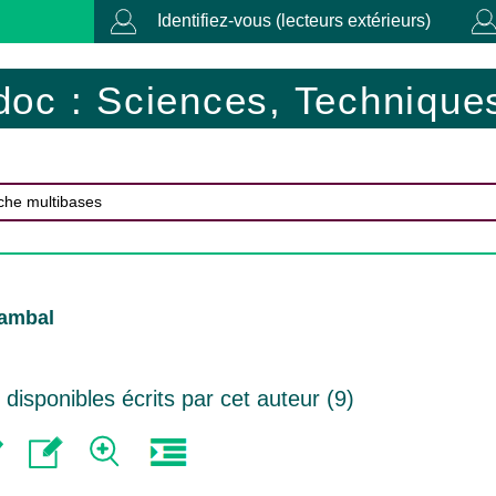
Identifiez-vous (lecteurs extérieurs)
doc : Sciences, Techniques
Rambal
isponibles écrits par cet auteur (
9
)