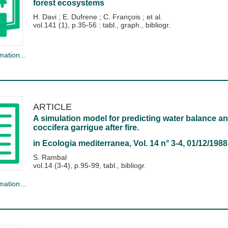
forest ecosystems
H. Davi
;
E. Dufrene
;
C. François
; et al.
vol.141 (1), p.35-56 : tabl., graph., bibliogr.
mation...
ARTICLE
A simulation model for predicting water balance a
coccifera garrigue after fire.
in
Ecologia mediterranea
, Vol. 14 n° 3-4, 01/12/1988
S. Rambal
vol.14 (3-4), p.95-99, tabl., bibliogr.
mation...