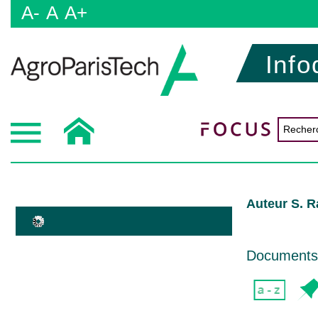
A-
A
A+
Info
Auteur S. 
Documents d