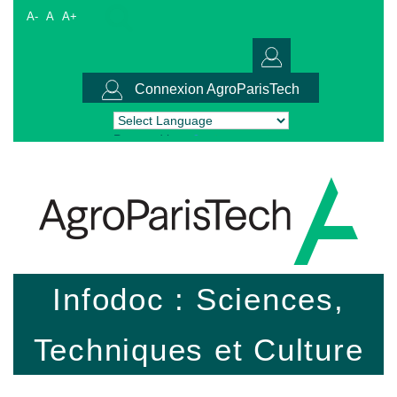
A-
A
A+
Connexion AgroParisTech
Powered by
Translate
Infodoc : Sciences,
Techniques et Culture