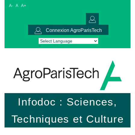
A-
A
A+
Connexion AgroParisTech
Powered by
Translate
Infodoc : Sciences,
Techniques et Culture