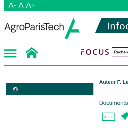
A-
A
A+
Info
Auteur F. L
Documents d