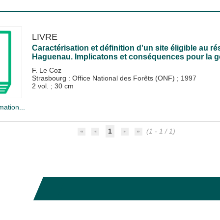
LIVRE
Caractérisation et définition d'un site éligible au r
Haguenau. Implicatons et conséquences pour la ges
F. Le Coz
Strasbourg : Office National des Forêts (ONF)
;
1997
2 vol. ; 30 cm
mation...
1
(1 - 1 / 1)