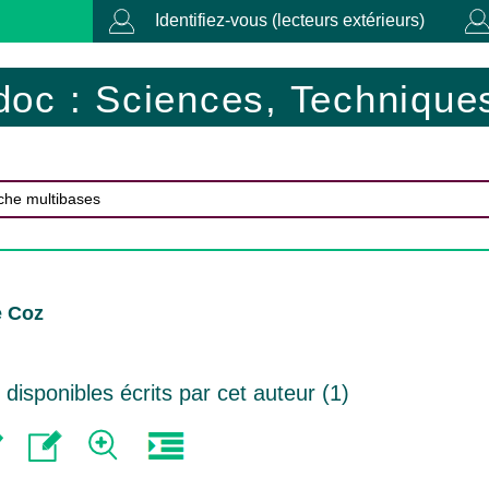
Identifiez-vous (lecteurs extérieurs)
doc : Sciences, Techniques
e Coz
isponibles écrits par cet auteur (
1
)