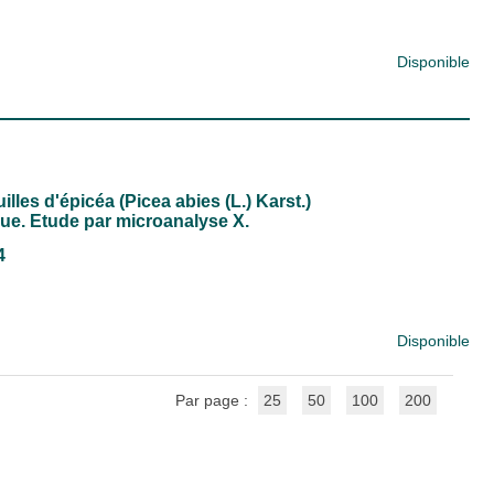
Disponible
les d'épicéa (Picea abies (L.) Karst.)
e. Etude par microanalyse X.
4
Disponible
Par page :
25
50
100
200