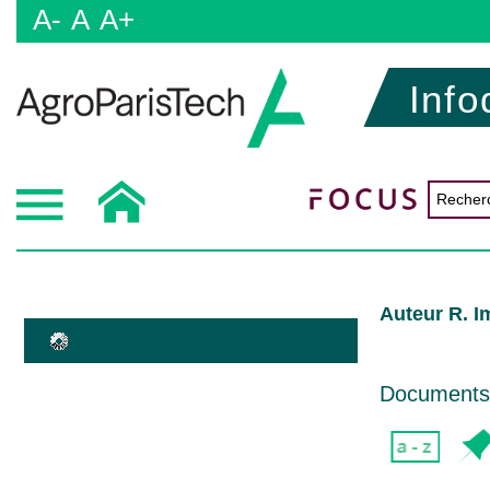
A-
A
A+
Info
Auteur R. 
Documents d