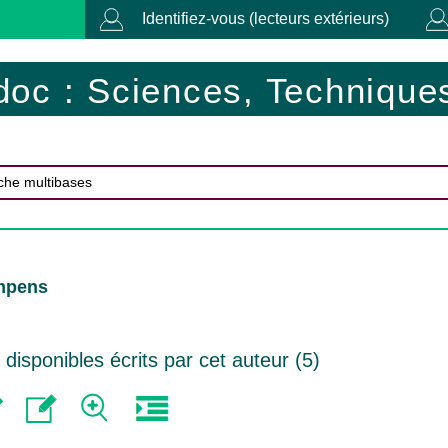
Identifiez-vous (lecteurs extérieurs)
doc : Sciences, Techniques
Impens
isponibles écrits par cet auteur (
5
)