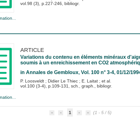
vol.98 (3), p.227-246, bibliogr.
mation...
ARTICLE
Variations du contenu en éléments minéraux d'aiguil
soumis à un enreichissement en CO2 atmosphériqu
in
Annales de Gembloux
, Vol. 100 n° 3-4, 01/12/199
P. Loosveldt
;
Didier Le Thiec
;
E. Laitat
; et al.
vol.100 (3-4), p.109-131, sch., graph., bibliogr.
mation...
1
(1 - 5 / 5)