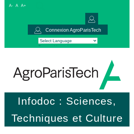
A-
A
A+
Connexion AgroParisTech
Powered by
Translate
Infodoc : Sciences,
Techniques et Culture