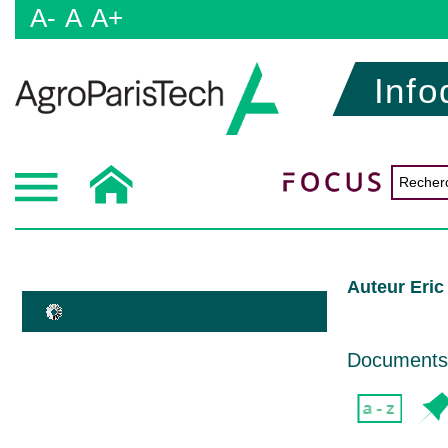
A-
A
A+
Info
Auteur Eric
Documents d