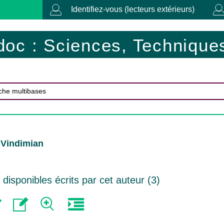
Identifiez-vous (lecteurs extérieurs)
doc : Sciences, Techniques
 Vindimian
isponibles écrits par cet auteur (
3
)