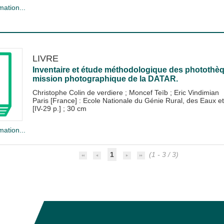
mation...
LIVRE
Inventaire et étude méthodologique des photothèqu
mission photographique de la DATAR.
Christophe Colin de verdiere
;
Moncef Teïb
;
Eric Vindimian
Paris [France] : Ecole Nationale du Génie Rural, des Eaux
[IV-29 p.] ; 30 cm
mation...
1
(1 - 3 / 3)