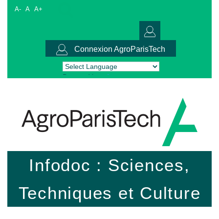
A-
A
A+
Connexion AgroParisTech
Powered by
Translate
Infodoc : Sciences,
Techniques et Culture