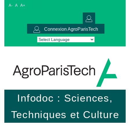
A-
A
A+
Connexion AgroParisTech
Powered by
Translate
Infodoc : Sciences,
Techniques et Culture