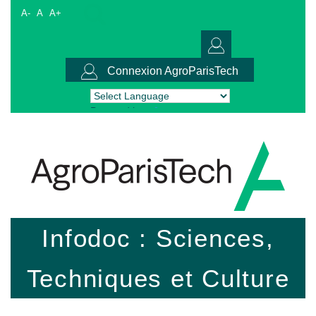
A-
A
A+
Connexion AgroParisTech
Powered by
Translate
Infodoc : Sciences,
Techniques et Culture