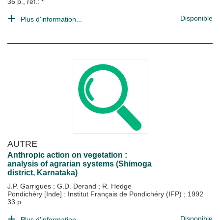
36 p., ref.: *
Disponible
Plus d'information...
AUTRE
Anthropic action on vegetation :
analysis of agrarian systems (Shimoga
district, Karnataka)
J.P. Garrigues
;
G.D. Derand
;
R. Hedge
Pondichéry [Inde] : Institut Français de Pondichéry (IFP)
;
1992
33 p.
Disponible
Plus d'information...