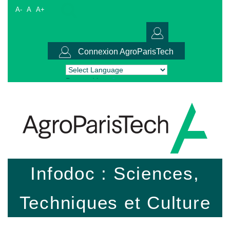
A-
A
A+
Connexion AgroParisTech
Powered by
Translate
Infodoc : Sciences,
Techniques et Culture