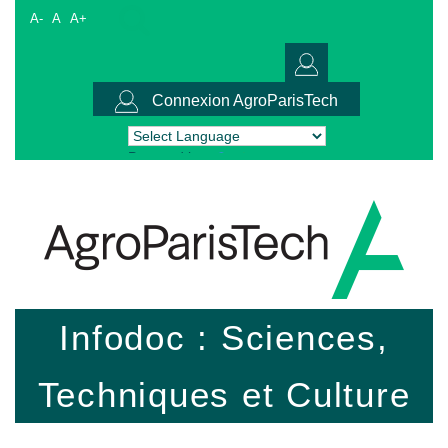
A-
A
A+
Connexion AgroParisTech
Powered by
Translate
Infodoc : Sciences,
Techniques et Culture