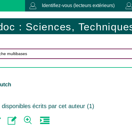
Identifiez-vous (lecteurs extérieurs)
doc : Sciences, Techniques
Mutch
isponibles écrits par cet auteur (
1
)