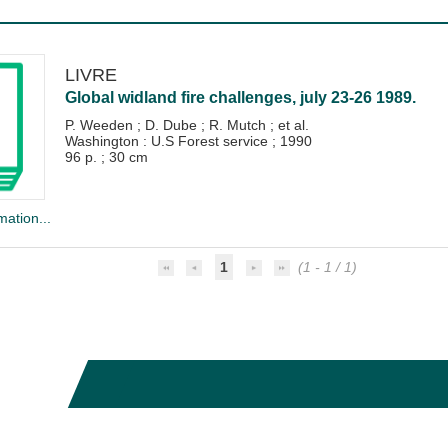
LIVRE
Global widland fire challenges, july 23-26 1989.
P. Weeden
;
D. Dube
;
R. Mutch
; et al.
Washington : U.S Forest service
;
1990
96 p. ; 30 cm
mation...
1
(1 - 1 / 1)