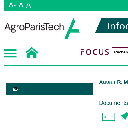
A-
A
A+
Info
Auteur R. 
Documents d