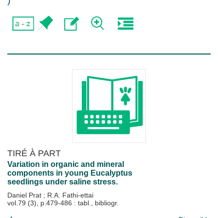
)
TIRÉ À PART
Variation in organic and mineral
components in young Eucalyptus
seedlings under saline stress.
Daniel Prat
;
R.A. Fathi-ettai
vol.79 (3), p.479-486 : tabl., bibliogr.