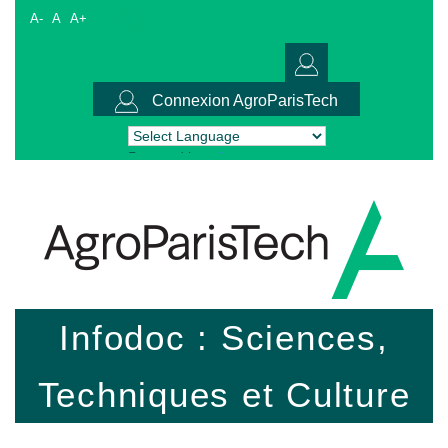
A-
A
A+
Connexion AgroParisTech
Powered by
Translate
Infodoc : Sciences,
Techniques et Culture