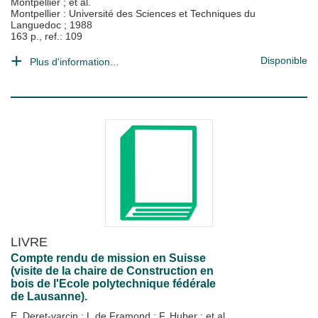
Montpellier
; et al.
Montpellier : Université des Sciences et Techniques du
Languedoc
;
1988
163 p., ref.: 109
Disponible
Plus d'information...
LIVRE
Compte rendu de mission en Suisse
(visite de la chaire de Construction en
bois de l'Ecole polytechnique fédérale
de Lausanne).
E. Deret-varcin
;
L.de Framond
;
F. Huber
; et al.