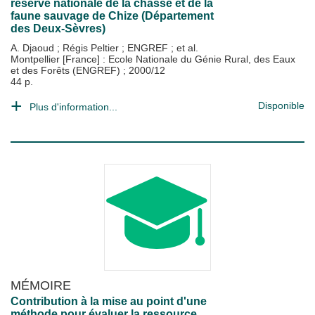
réserve nationale de la chasse et de la
faune sauvage de Chize (Département
des Deux-Sèvres)
A. Djaoud
;
Régis Peltier
;
ENGREF
; et al.
Montpellier [France] : Ecole Nationale du Génie Rural, des Eaux
et des Forêts (ENGREF)
;
2000/12
44 p.
Disponible
Plus d'information...
MÉMOIRE
Contribution à la mise au point d'une
méthode pour évaluer la ressource