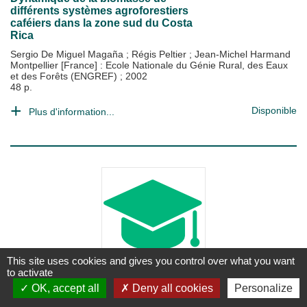
différents systèmes agroforestiers
caféiers dans la zone sud du Costa
Rica
Sergio De Miguel Magaña
;
Régis Peltier
;
Jean-Michel Harmand
Montpellier [France] : Ecole Nationale du Génie Rural, des Eaux
et des Forêts (ENGREF)
;
2002
48 p.
Disponible
Plus d'information...
This site uses cookies and gives you control over what you want
to activate
MÉMOIRE
OK, accept all
Deny all cookies
Personalize
Effets d'une sécheresse et d'une