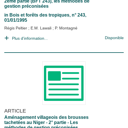
2ème partie (BFT 243), les méthodes de
gestion préconisées
in
Bois et forêts des tropiques
, n° 243,
01/01/1995
Régis Peltier
;
E.M. Lawali
;
P. Montagné
Disponible
Plus d'information...
ARTICLE
Aménagement villageois des brousses
tachetées au Niger - 2° partie - Les
méthodes de gestion préconisées