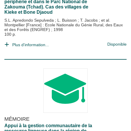
périphérie et dans le Parc National de
Zakouma (Tchad). Cas des villages de
Kieke et Bone Djaoud
S.L. Apredondo Sepulveda
;
L. Buisson
;
T. Jacobs
; et al.
Montpellier [France] : Ecole Nationale du Génie Rural, des Eaux
et des Forêts (ENGREF)
;
1998
100 p.
Disponible
Plus d'information...
MÉMOIRE
Appui à la gestion communautaire de la
ressource ligneuse dans la région de