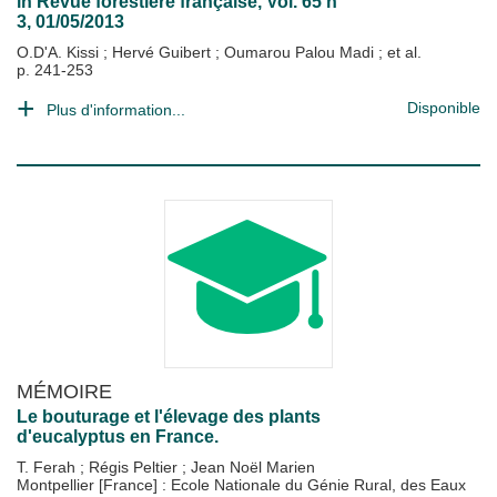
in
Revue forestière française
, Vol. 65 n°
3, 01/05/2013
O.D'A. Kissi
;
Hervé Guibert
;
Oumarou Palou Madi
; et al.
p. 241-253
Disponible
Plus d'information...
MÉMOIRE
Le bouturage et l'élevage des plants
d'eucalyptus en France.
T. Ferah
;
Régis Peltier
;
Jean Noël Marien
Montpellier [France] : Ecole Nationale du Génie Rural, des Eaux