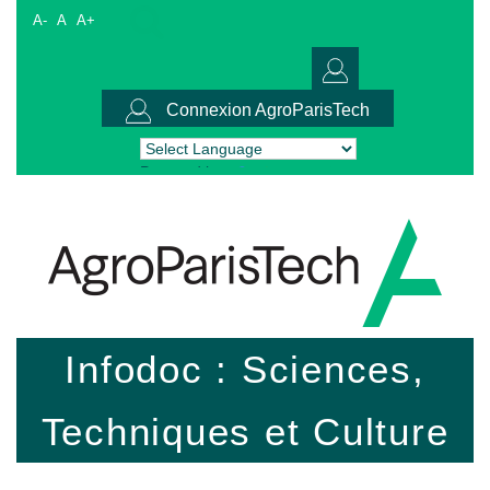
A-
A
A+
Connexion AgroParisTech
Powered by
Translate
Infodoc : Sciences,
Techniques et Culture