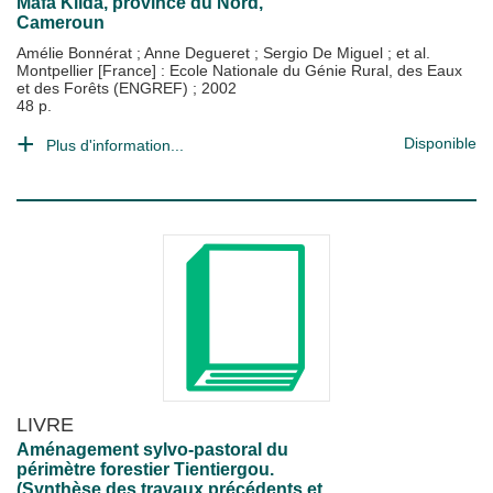
Mafa Kilda, province du Nord,
Cameroun
Amélie Bonnérat
;
Anne Degueret
;
Sergio De Miguel
; et al.
Montpellier [France] : Ecole Nationale du Génie Rural, des Eaux
et des Forêts (ENGREF)
;
2002
48 p.
Disponible
Plus d'information...
LIVRE
Aménagement sylvo-pastoral du
périmètre forestier Tientiergou.
(Synthèse des travaux précédents et