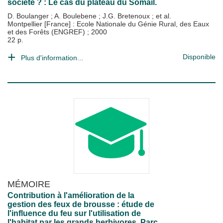
société ? : Le cas du plateau du Somail.
D. Boulanger
;
A. Boulebene
;
J.G. Bretenoux
; et al.
Montpellier [France] : Ecole Nationale du Génie Rural, des Eaux
et des Forêts (ENGREF)
;
2000
22 p.
Disponible
Plus d'information...
MÉMOIRE
Contribution à l'amélioration de la
gestion des feux de brousse : étude de
l'influence du feu sur l'utilisation de
l'habitat par les grands herbivores. Parc