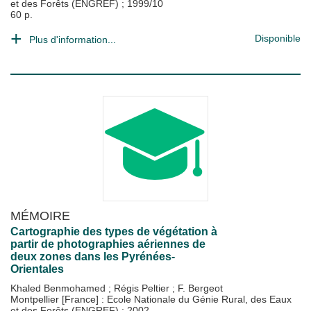
et des Forêts (ENGREF)
;
1999/10
60 p.
Disponible
Plus d'information...
MÉMOIRE
Cartographie des types de végétation à
partir de photographies aériennes de
deux zones dans les Pyrénées-
Orientales
Khaled Benmohamed
;
Régis Peltier
;
F. Bergeot
Montpellier [France] : Ecole Nationale du Génie Rural, des Eaux
et des Forêts (ENGREF)
;
2002