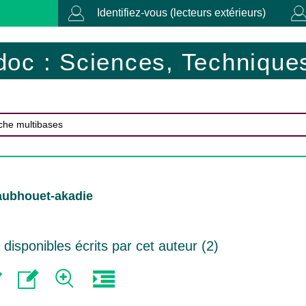
Identifiez-vous (lecteurs extérieurs)
doc : Sciences, Techniques
aubhouet-akadie
isponibles écrits par cet auteur (
2
)