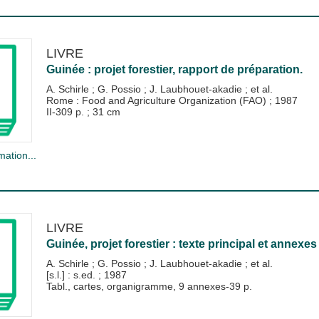
LIVRE
Guinée : projet forestier, rapport de préparation.
A. Schirle
;
G. Possio
;
J. Laubhouet-akadie
; et al.
Rome : Food and Agriculture Organization (FAO)
;
1987
II-309 p. ; 31 cm
mation...
LIVRE
Guinée, projet forestier : texte principal et annexes
A. Schirle
;
G. Possio
;
J. Laubhouet-akadie
; et al.
[s.l.] : s.ed.
;
1987
Tabl., cartes, organigramme, 9 annexes-39 p.