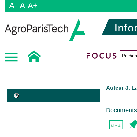
A-
A
A+
Info
Auteur J. L
Documents d