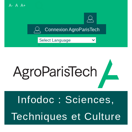
A-
A
A+
Connexion AgroParisTech
Powered by
Translate
Infodoc : Sciences,
Techniques et Culture