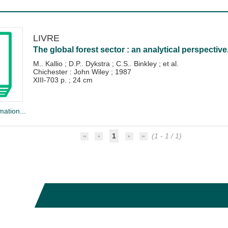
LIVRE
The global forest sector : an analytical perspective
M.. Kallio
;
D.P.. Dykstra
;
C.S.. Binkley
; et al.
Chichester : John Wiley
;
1987
XIII-703 p. ; 24 cm
mation...
1
(1 - 1 / 1)