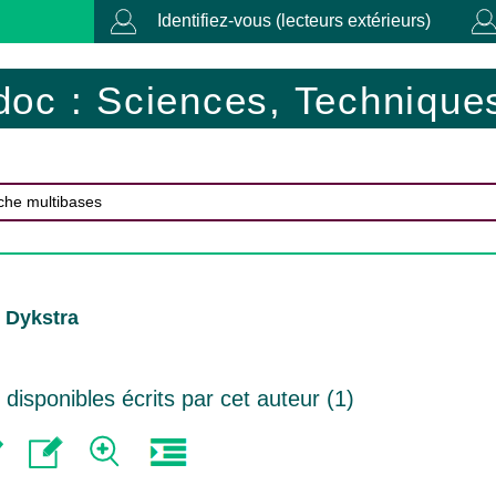
Identifiez-vous (lecteurs extérieurs)
doc : Sciences, Techniques
. Dykstra
isponibles écrits par cet auteur (
1
)