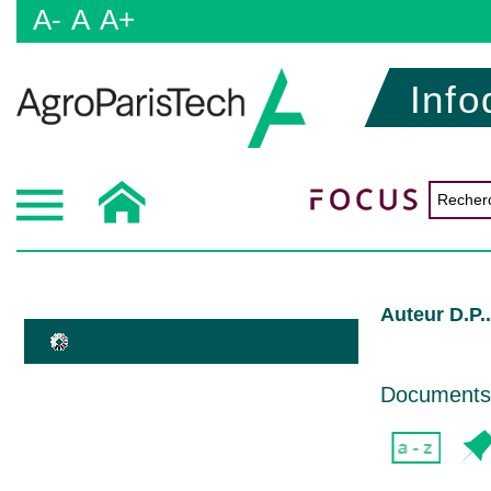
A-
A
A+
Info
Auteur D.P.
Documents d