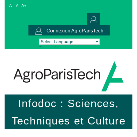
A-
A
A+
Connexion AgroParisTech
Powered by
Translate
Infodoc : Sciences,
Techniques et Culture