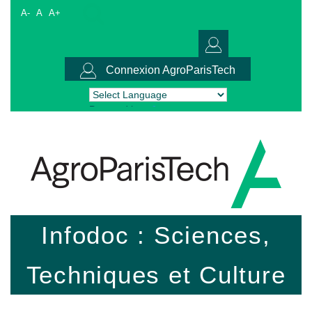
A-
A
A+
Connexion AgroParisTech
Powered by
Translate
Infodoc : Sciences,
Techniques et Culture