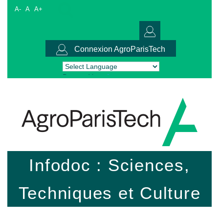
A-
A
A+
Connexion AgroParisTech
Powered by
Translate
Infodoc : Sciences,
Techniques et Culture