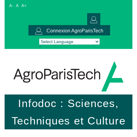
A-
A
A+
Connexion AgroParisTech
Powered by
Translate
Infodoc : Sciences,
Techniques et Culture