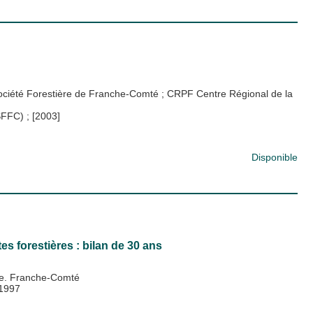
ciété Forestière de Franche-Comté
;
CRPF Centre Régional de la
(SFFC)
;
[2003]
Disponible
s forestières : bilan de 30 ans
re. Franche-Comté
1997