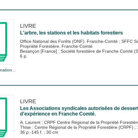
LIVRE
L'arbre, les stations et les habitats forestiers
Office National des Forêts (ONF). Franche-Comté
;
SFFC So
Propriété Forestière. Franche-Comté
Besançon [France] : Société forestière de Franche Comté 
6 p.
mation...
LIVRE
Les Associations syndicales autorisées de desserte
d'expérience en Franche Comté.
A. Laurent
;
CRPF Centre Régional de la Propriété Forestiè
Thise : Centre Régional de la Propriété Forestière (CRPF)
;
36 p.-145 f. ; 30 cm