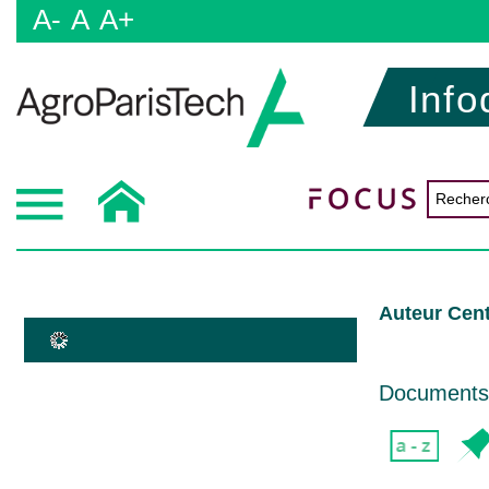
A-
A
A+
Info
Auteur Cent
Documents d