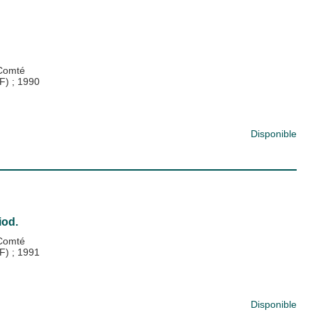
-Comté
PF)
;
1990
Disponible
iod.
-Comté
PF)
;
1991
Disponible