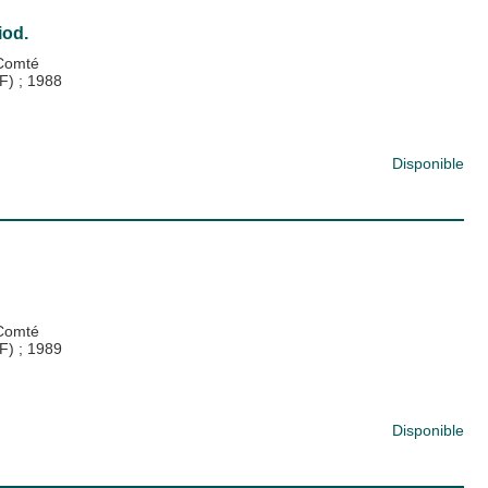
iod.
-Comté
PF)
;
1988
Disponible
-Comté
PF)
;
1989
Disponible