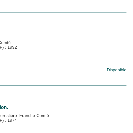
-Comté
PF)
;
1992
Disponible
ion.
Forestière. Franche-Comté
PF)
;
1974