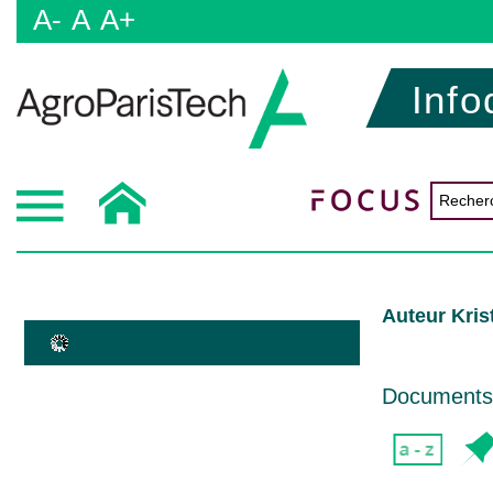
A-
A
A+
Info
Auteur Kris
Documents d