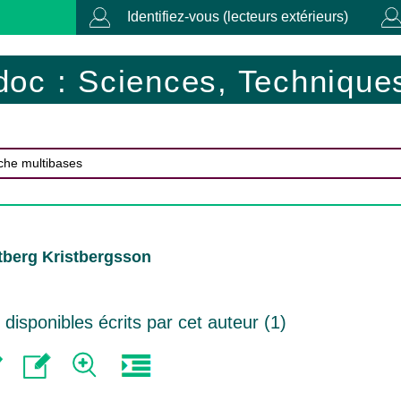
Identifiez-vous (lecteurs extérieurs)
doc : Sciences, Techniques
tberg Kristbergsson
isponibles écrits par cet auteur (
1
)