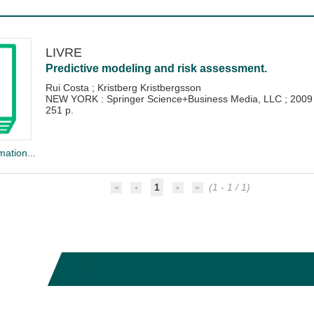
LIVRE
Predictive modeling and risk assessment.
Rui Costa
;
Kristberg Kristbergsson
NEW YORK : Springer Science+Business Media, LLC
;
2009
251 p.
mation...
1
(1 - 1 / 1)