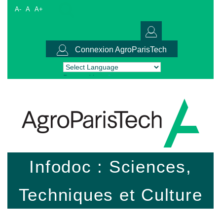
A-
A
A+
Connexion AgroParisTech
Powered by
Translate
Infodoc : Sciences,
Techniques et Culture