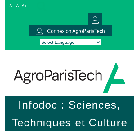
A-
A
A+
Connexion AgroParisTech
Powered by
Translate
Infodoc : Sciences,
Techniques et Culture