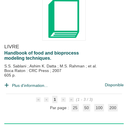
LIVRE
Handbook of food and bioprocess
modeling techniques.
S.S. Sablani
;
Ashim K. Datta
;
M.S. Rahman
; et al.
Boca Raton : CRC Press
;
2007
605 p.
Disponible
Plus d'information...
1
(1 - 3 / 3)
Par page :
25
50
100
200