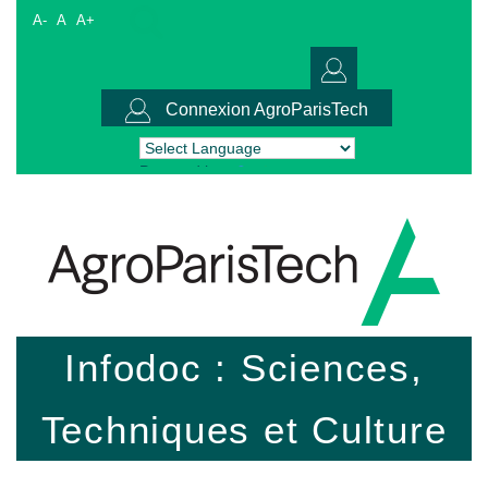
A-
A
A+
Connexion AgroParisTech
Powered by
Translate
Infodoc : Sciences,
Techniques et Culture