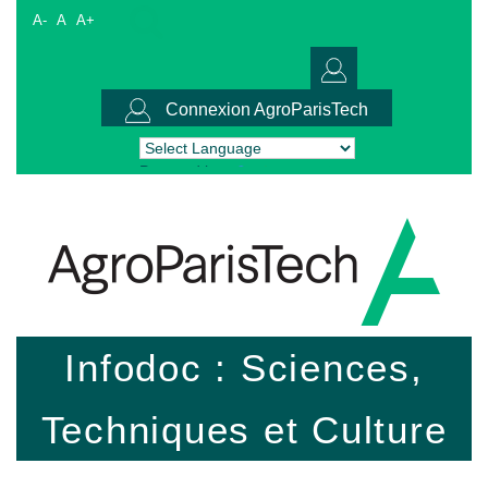
A-
A
A+
Connexion AgroParisTech
Powered by
Translate
Infodoc : Sciences,
Techniques et Culture