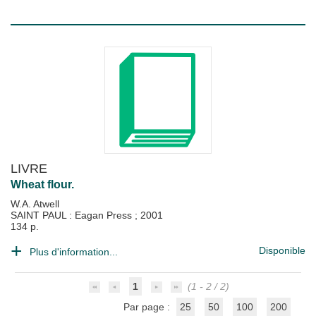
LIVRE
Wheat flour.
W.A. Atwell
SAINT PAUL : Eagan Press
;
2001
134 p.
Disponible
Plus d'information...
1
(1 - 2 / 2)
Par page :
25
50
100
200