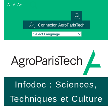
A-
A
A+
Connexion AgroParisTech
Powered by
Translate
Infodoc : Sciences,
Techniques et Culture