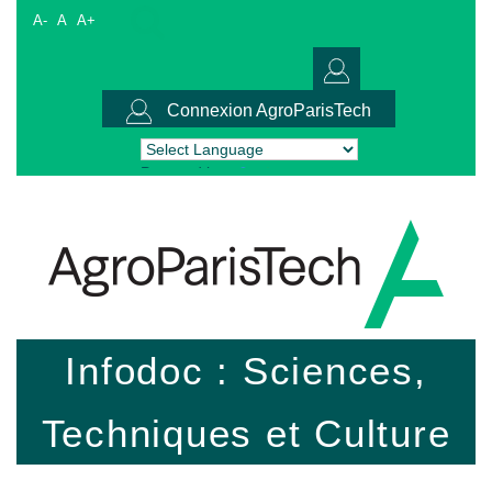
A-
A
A+
Connexion AgroParisTech
Powered by
Translate
Infodoc : Sciences,
Techniques et Culture