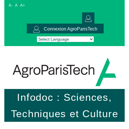
A-
A
A+
Connexion AgroParisTech
Powered by
Translate
Infodoc : Sciences,
Techniques et Culture