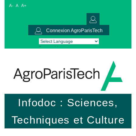
A-
A
A+
Connexion AgroParisTech
Powered by
Translate
Infodoc : Sciences,
Techniques et Culture