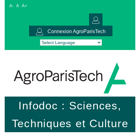
A-
A
A+
Connexion AgroParisTech
Powered by
Translate
Infodoc : Sciences,
Techniques et Culture