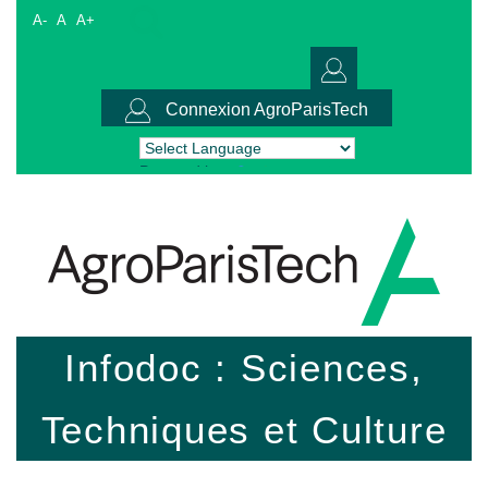
A-
A
A+
Connexion AgroParisTech
Powered by
Translate
Infodoc : Sciences,
Techniques et Culture