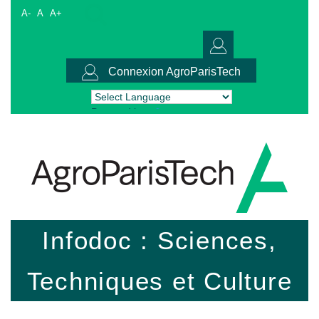
A-
A
A+
Connexion AgroParisTech
Powered by
Translate
Infodoc : Sciences,
Techniques et Culture