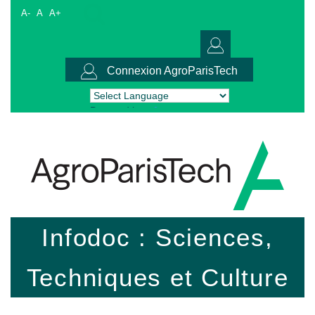
A-
A
A+
Connexion AgroParisTech
Powered by
Translate
Infodoc : Sciences,
Techniques et Culture