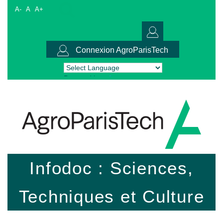
A-
A
A+
Connexion AgroParisTech
Powered by
Translate
Infodoc : Sciences,
Techniques et Culture