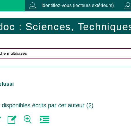
Identifiez-vous (lecteurs extérieurs)
doc : Sciences, Techniques
efussi
isponibles écrits par cet auteur (
2
)