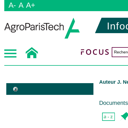
A-
A
A+
Info
Auteur J. N
Documents d