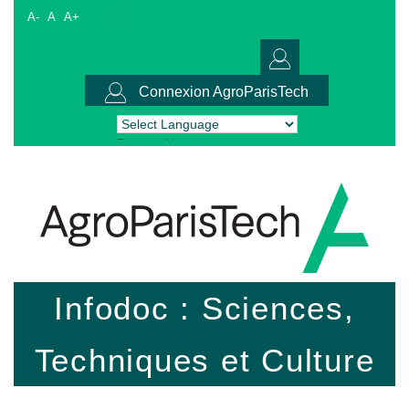
A-
A
A+
Connexion AgroParisTech
Powered by
Translate
Infodoc : Sciences,
Techniques et Culture