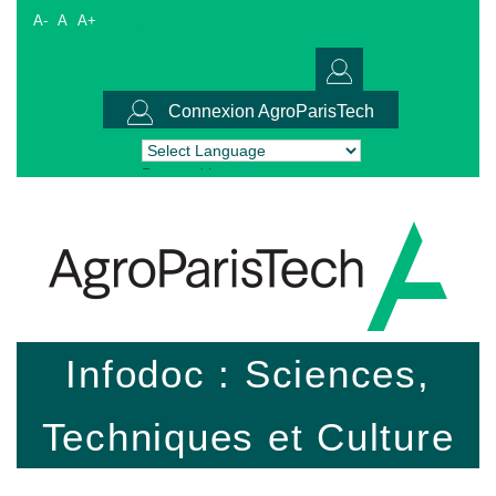
A-
A
A+
Connexion AgroParisTech
Powered by
Translate
Infodoc : Sciences,
Techniques et Culture