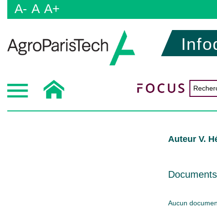
A-
A
A+
Info
Auteur V. H
Documents d
Aucun document