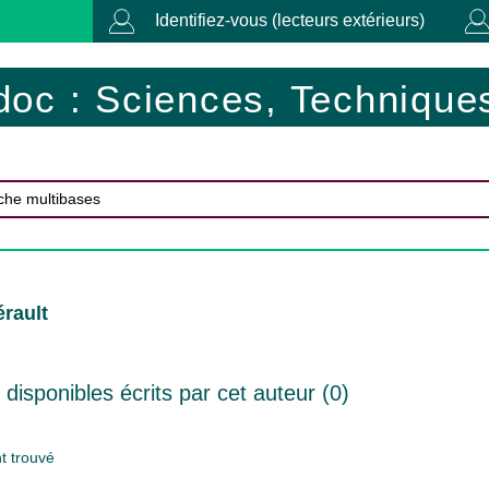
Identifiez-vous (lecteurs extérieurs)
doc : Sciences, Techniques
érault
isponibles écrits par cet auteur (
0
)
 trouvé