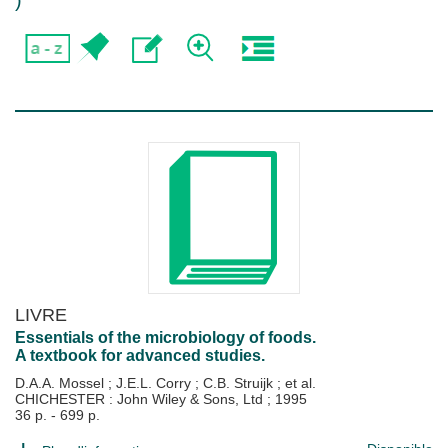
)
LIVRE
Essentials of the microbiology of foods.
A textbook for advanced studies.
D.A.A. Mossel
;
J.E.L. Corry
;
C.B. Struijk
; et al.
CHICHESTER : John Wiley & Sons, Ltd
;
1995
36 p. - 699 p.