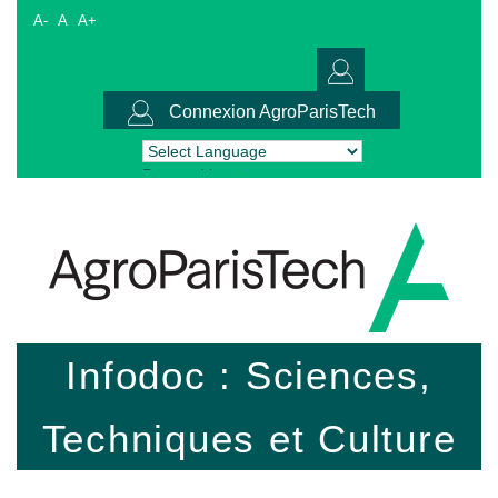
A-
A
A+
Connexion AgroParisTech
Powered by
Translate
Infodoc : Sciences,
Techniques et Culture