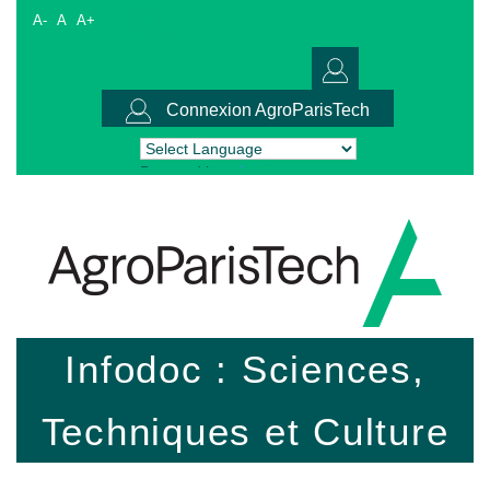
A-
A
A+
Connexion AgroParisTech
Powered by
Translate
Infodoc : Sciences,
Techniques et Culture