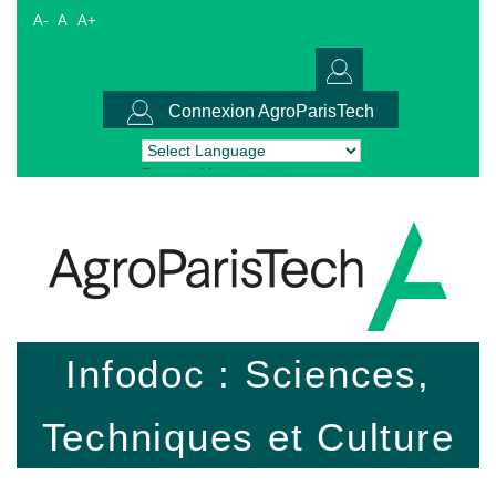
A-
A
A+
Connexion AgroParisTech
Powered by
Translate
Infodoc : Sciences,
Techniques et Culture