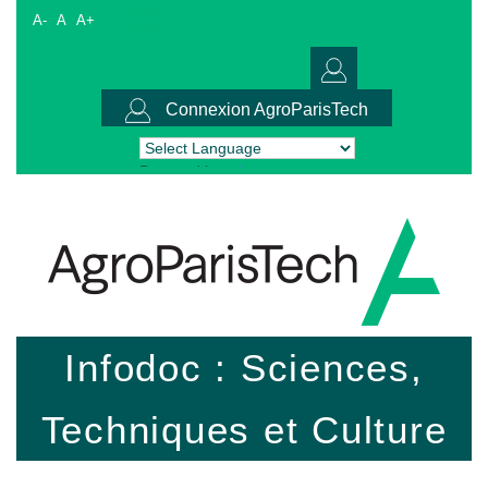
A-
A
A+
Connexion AgroParisTech
Powered by
Translate
Infodoc : Sciences,
Techniques et Culture