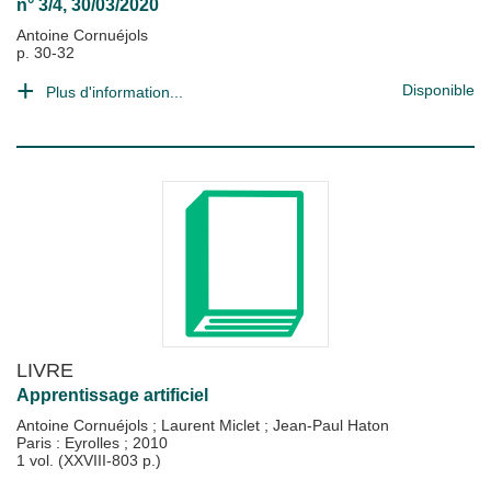
n° 3/4, 30/03/2020
Antoine Cornuéjols
p. 30-32
Disponible
Plus d'information...
LIVRE
Apprentissage artificiel
Antoine Cornuéjols
;
Laurent Miclet
;
Jean-Paul Haton
Paris : Eyrolles
;
2010
1 vol. (XXVIII-803 p.)